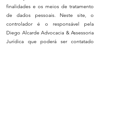
finalidades e os meios de tratamento
de dados pessoais. Neste site, o
controlador é o responsável pela
Diego Alcarde Advocacia & Assessoria
Jurídica que poderá ser contatado
pelo e-mail:
alcardeadv@gmail.com
. O
controlador se encarregará
diretamente do tratamento dos dados
pessoais do usuário.
Encarregado de proteção de
dados (data protection officer)
O encarregado de proteção de dados
(data protection officer) é o
profissional encarregado de informar,